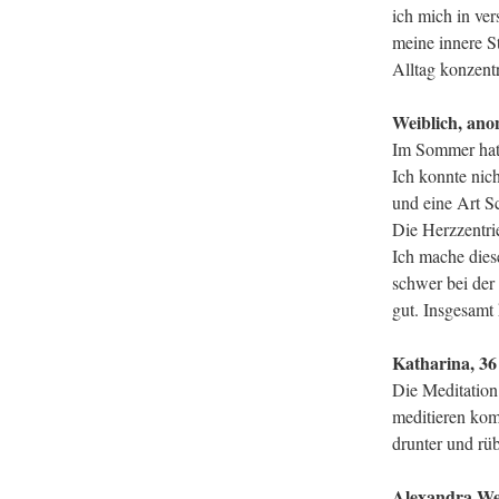
ich mich in ve
meine innere S
Alltag konzentr
Weiblich, an
Im Sommer hatt
Ich konnte nic
und eine Art S
Die Herzzentri
Ich mache diese
schwer bei der
gut. Insgesamt 
Katharina, 36 
Die Meditation
meditieren kom
drunter und rü
Alexandra Wei