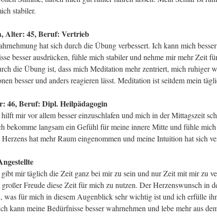
ich stabiler.
 Alter: 45, Beruf: Vertrieb
hrnehmung hat sich durch die Übung verbessert. Ich kann mich besse
sse besser ausdrücken, fühle mich stabiler und nehme mir mehr Zeit fü
rch die Übung ist, dass mich Meditation mehr zentriert, mich ruhiger w
onen besser und anders reagieren lässt. Meditation ist seitdem mein tägl
r: 46, Beruf: Dipl. Heilpädagogin
hilft mir vor allem besser einzuschlafen und mich in der Mittagszeit sch
Ich bekomme langsam ein Gefühl für meine innere Mitte und fühle mich 
Herzens hat mehr Raum eingenommen und meine Intuition hat sich ver
Angestellte
gibt mir täglich die Zeit ganz bei mir zu sein und nur Zeit mit mir zu v
it großer Freude diese Zeit für mich zu nutzen. Der Herzenswunsch in d
, was für mich in diesem Augenblick sehr wichtig ist und ich erfülle ih
. Ich kann meine Bedürfnisse besser wahrnehmen und lebe mehr aus de