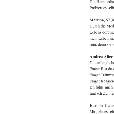
Die Herzmedita
Probiert es se
Martina, 57 Ja
Durch die Medi
Lebens dort ni
mein Leben möc
sein, denn sie
Andrea Alter 
Die anfänglich
Frage: Bist du 
Frage: Träumst
Frage: Reagier
Ich fühle mich 
Einfach Zeit f
Karolin T. au
Mir geht es seh