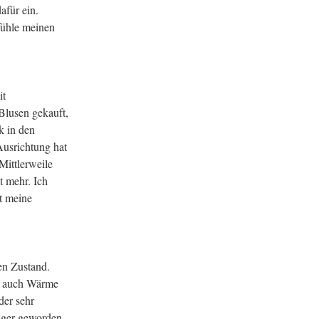
afür ein.
fühle meinen
it
Blusen gekauft,
k in den
 Ausrichtung hat
Mittlerweile
t mehr. Ich
t meine
en Zustand.
nd auch Wärme
der sehr
higer geworden