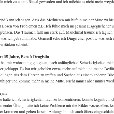
 für mich zu einem Ritual geworden und ich möchte es nicht mehr weg
d kann ich sagen, dass das Meditieren mir hilft in meiner Mitte zu bl
m Lösen von Problemen z.B. Ich fühle mich insgesamt ausgeglichener 
grenzen. Das Träumen fällt mir stark auf. Manchmal träume ich täglich
was ich geträumt habe. Generell sehe ich Dinge eher positiv, was sich 
erstärken scheint.
r: 35 Jahre, Beruf: Drogistin
 hat mir wahnsinnig gut getan, nach anfänglichen Schwierigkeiten mich
per geklappt. Es hat mir geholfen etwas mehr auf mich und meine Bedür
idungen aus dem Herzen zu treffen und Sachen aus einem anderen Bli
 ruhiger und komme mehr in meine Mitte. Nicht immer aber immer wieder
onym
e hatte ich Schwierigkeiten mich zu konzentrieren, konnte kognitiv nic
mender Übung hatte ich keine Probleme mir die Bilder vorzustellen, ko
r kommen und gehen lassen. Anfangs bin ich auch öfters eingeschlafen.