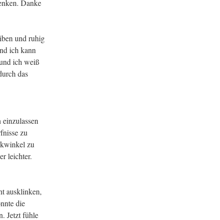
denken. Danke
eiben und ruhig
und ich kann
 und ich weiß
durch das
 einzulassen
fnisse zu
ckwinkel zu
 leichter.
ht ausklinken,
nnte die
 Jetzt fühle