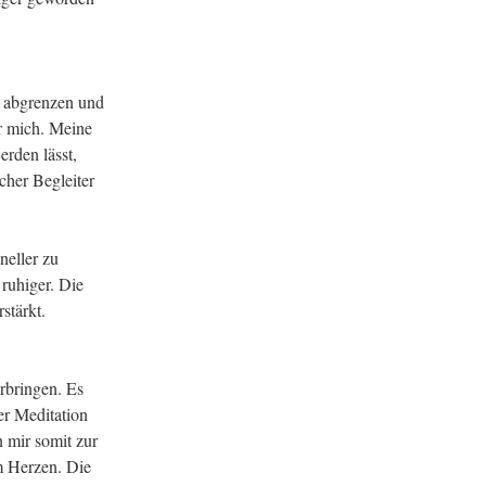
r abgrenzen und
r mich. Meine
erden lässt,
icher Begleiter
neller zu
ruhiger. Die
stärkt.
erbringen. Es
er Meditation
n mir somit zur
m Herzen. Die