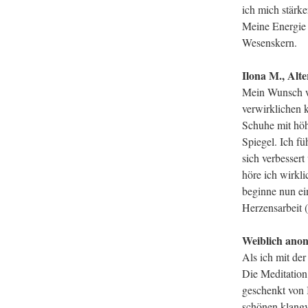
ich mich stärk
Meine Energie 
Wesenskern.
Ilona M., Alte
Mein Wunsch wa
verwirklichen 
Schuhe mit höh
Spiegel. Ich fü
sich verbesser
höre ich wirkli
beginne nun ei
Herzensarbeit 
Weiblich ano
Als ich mit de
Die Meditation
geschenkt von 
schönen klangv