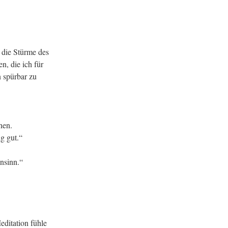
 die Stürme des
n, die ich für
 spürbar zu
nen.
ig gut.“
nsinn.“
editation fühle