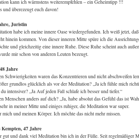
tion kann ich wärmstens weiterempfehlen – ein Geheimtipp !!!
lbs und überezeugt euch davon!
hre, Juristin
tation habe ich meine innere Oase wiedergefunden. Ich weiß jetzt, daß
cht hinein kommen. Von dieser inneren Mitte spüre ich die Ausrichtunge
hte und gleichzeitig eine innere Ruhe. Diese Ruhe scheint auch außen
 wurde mir schon von anderen Leuten bezeugt.
48 Jahre
en Schwierigkeiten waren das Konzentrieren und nicht abschweifen ler
öfter grundlos glücklich als vor der Meditation? „Ja ich fühle mich richt
 du intensiver? „Ja Auf jeden Fall schlafe ich besser und tiefer.“
en Menschen anders auf dich? „Ja, habe absolut das Gefühl das ist Wah
sehr in meiner Mitte und einiges ruhiger, die Meditation war super.
ür mich und meinen Körper. Ich möchte das nicht mehr missen.
s Kempten, 47 Jahre
r gut und dank viel Meditation bin ich in der Fülle. Seit regelmäßiger M