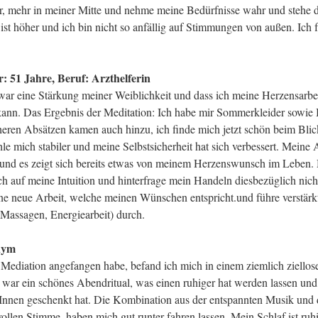
er, mehr in meiner Mitte und nehme meine Bedürfnisse wahr und stehe d
ist höher und ich bin nicht so anfällig auf Stimmungen von außen. Ich 
r: 51 Jahre, Beruf: Arzthelferin
r eine Stärkung meiner Weiblichkeit und dass ich meine Herzensarbe
kann. Das Ergebnis der Meditation: Ich habe mir Sommerkleider sowie 
eren Absätzen kamen auch hinzu, ich finde mich jetzt schön beim Blic
hle mich stabiler und meine Selbstsicherheit hat sich verbessert. Meine
t und es zeigt sich bereits etwas von meinem Herzenswunsch im Leben. 
ch auf meine Intuition und hinterfrage mein Handeln diesbezüglich nich
ne neue Arbeit, welche meinen Wünschen entspricht.und führe verstärk
(Massagen, Energiearbeit) durch.
nym
r Mediation angefangen habe, befand ich mich in einem ziemlich ziellos
 war ein schönes Abendritual, was einen ruhiger hat werden lassen u
Innen geschenkt hat. Die Kombination aus der entspannten Musik und 
ollen Stimme, haben mich gut runter fahren lassen. Mein Schlaf ist ru