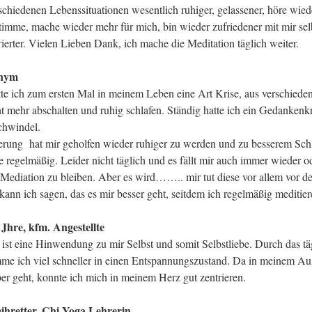
rschiedenen Lebenssituationen wesentlich ruhiger, gelassener, höre wie
timme, mache wieder mehr für mich, bin wieder zufriedener mit mir sel
ierter. Vielen Lieben Dank, ich mache die Meditation täglich weiter.
onym
e ich zum ersten Mal in meinem Leben eine Art Krise, aus verschied
ht mehr abschalten und ruhig schlafen. Ständig hatte ich ein Gedanken
chwindel.
erung hat mir geholfen wieder ruhiger zu werden und zu besserem Schl
 regelmäßig. Leider nicht täglich und es fällt mir auch immer wieder o
 Mediation zu bleiben. Aber es wird…….. mir tut diese vor allem vor d
kann ich sagen, das es mir besser geht, seitdem ich regelmäßig meditier
Jhre, kfm. Angestellte
 ist eine Hinwendung zu mir Selbst und somit Selbstliebe. Durch das tä
me ich viel schneller in einen Entspannungszustand. Da in meinem Auß
ber geht, konnte ich mich in meinem Herz gut zentrieren.
hretter, Chi Yoga Lehrerin