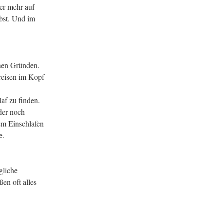
der mehr auf
bst. Und im
enen Gründen.
kreisen im Kopf
af zu finden.
der noch
em Einschlafen
e.
gliche
en oft alles