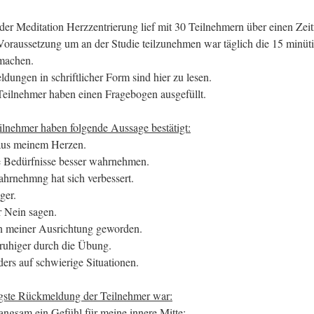
 der Meditation Herzzentrierung lief mit 30 Teilnehmern über einen Zei
oraussetzung um an der Studie teilzunehmen war täglich die 15 minüti
machen.
dungen in schriftlicher Form sind hier zu lesen.
 Teilnehmer haben einen Fragebogen ausgefüllt.
ilnehmer haben folgende Aussage bestätigt:
aus meinem Herzen.
e Bedürfnisse besser wahrnehmen.
hrnehmng hat sich verbessert.
ger.
r Nein sagen.
 in meiner Ausrichtung geworden.
 ruhiger durch die Übung.
ders auf schwierige Situationen.
gste
Rückmeldung
der Teilnehmer war
:
ngsam ein Gefühl für meine innere Mitte: